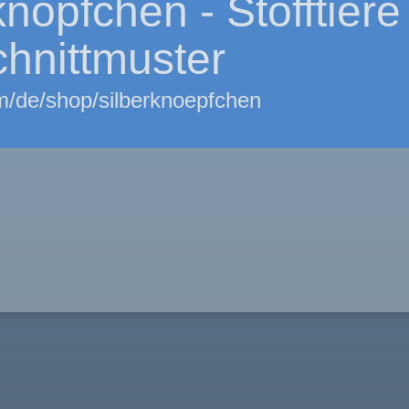
knöpfchen - Stofftiere
hnittmuster
/de/shop/silberknoepfchen