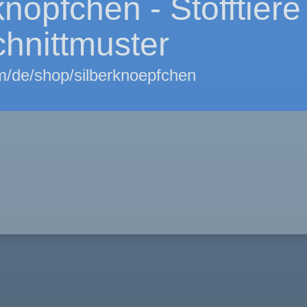
knöpfchen - Stofftiere
hnittmuster
/de/shop/silberknoepfchen